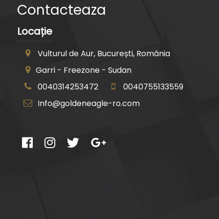
Contacteaza
Locație
Vulturul de Aur, București, România
Garri - Freezone - Sudan
0040314253472
0040755133559
Info@goldeneagle-ro.com