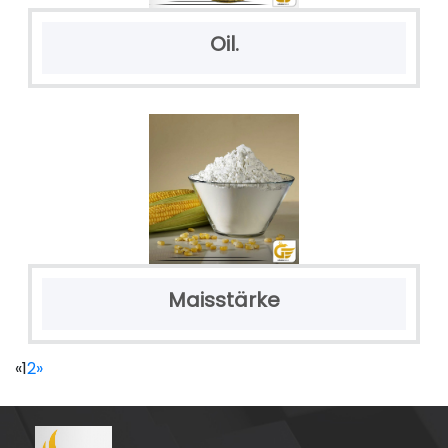
Oil.
Maisstärke
«
1
2
»